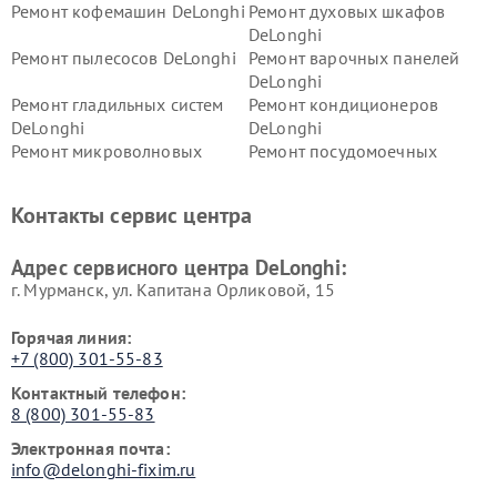
Ремонт кофемашин DeLonghi
Ремонт духовых шкафов
DeLonghi
Ремонт пылесосов DeLonghi
Ремонт варочных панелей
DeLonghi
Ремонт гладильных систем
Ремонт кондиционеров
DeLonghi
DeLonghi
Ремонт микроволновых
Ремонт посудомоечных
печей DeLonghi
машин DeLonghi
Ремонт стиральных машин
Ремонт холодильников
Контакты сервис центра
DeLonghi
DeLonghi
Адрес сервисного центра DeLonghi:
г. Мурманск, ул. Капитана Орликовой, 15
Горячая линия:
+7 (800) 301-55-83
Контактный телефон:
8 (800) 301-55-83
Электронная почта:
info@delonghi-fixim.ru