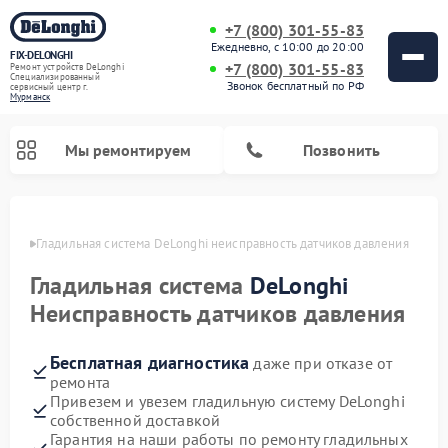
+7 (800) 301-55-83
Ежедневно, с 10:00 до 20:00
FIX-DELONGHI
+7 (800) 301-55-83
Ремонт устройств DeLonghi
Специализированный
Звонок бесплатный по РФ
cервисный центр г.
Мурманск
Мы ремонтируем
Позвонить
анске
Гладильная система DeLonghi неисправность датчиков давления
Гладильная система
DeLonghi
Неисправность датчиков давления
Бесплатная диагностика
даже при отказе от
ремонта
Привезем и увезем гладильную систему DeLonghi
собственной доставкой
Ремонт кондиционеров DeLonghi
Ремонт посудомоечных машин DeLonghi
Ремонт холодильников DeLonghi
Ремонт духовых шкафов DeLonghi
Ремонт варочных панелей DeLonghi
Ремонт микроволновых печей DeLonghi
Ремонт стиральных машин DeLonghi
Гарантия на наши работы по ремонту гладильных