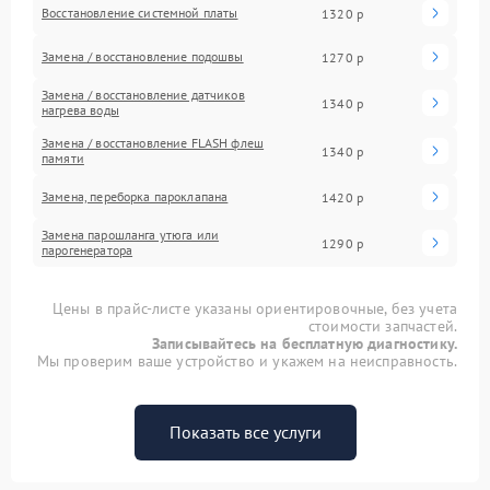
Восстановление системной платы
1320 р
Замена / восстановление подошвы
1270 р
Замена / восстановление датчиков
1340 р
нагрева воды
Замена / восстановление FLASH флеш
1340 р
памяти
Замена, переборка пароклапана
1420 р
Замена парошланга утюга или
1290 р
парогенератора
Цены в прайс-листе указаны ориентировочные, без учета
стоимости запчастей.
Записывайтесь на бесплатную диагностику.
Мы проверим ваше устройство и укажем на неисправность.
Показать все услуги