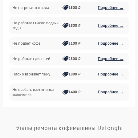
Не нагревается вода
1500 ₽
Подробнее →
Включение и работа
Не работает насос подачи
Проблемы с водой
1800 ₽
Подробнее →
воды
Проблемы с капучинатором и паром
Не подает кофе
2100 ₽
Подробнее →
Управление и электроника
Не работает дисплей
2500 ₽
Подробнее →
Программное обеспечение
Плохо взбивает пену
1800 ₽
Подробнее →
Не срабатывает кнопка
1400 ₽
Подробнее →
включения
Запах гари при работе
1800 ₽
Подробнее →
Постоянные сбои в работе
1500 ₽
Подробнее →
Этапы ремонта кофемашины DeLonghi