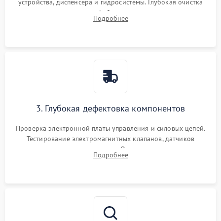
устройства, диспенсера и гидросистемы. Глубокая очистка
внутренних узлов от кофейных масел, жмыха и накипи.
Подробнее
Промывка дренажных каналов и фильтров с использованием
специализированной химии.
3. Глубокая дефектовка компонентов
Проверка электронной платы управления и силовых цепей.
Тестирование электромагнитных клапанов, датчиков
температуры и расходомера. Оценка степени износа
Подробнее
жерновов кофемолки, уплотнительных колец гидросистемы
и шестерней редуктора.