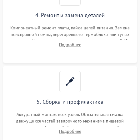
4. Ремонт и замена деталей
Компонентный ремонт платы, пайка цепей питания. Замена
неисправной помпы, перегоревшего термоблока или тупых
жерновов. Установка новых силиконовых уплотнителей (O-
Подробнее
ring) и тефлоновых трубок для надежного устранения
протечек.
5. Сборка и профилактика
Аккуратный монтаж всех узлов. Обязательная смазка
движущихся частей заварочного механизма пищевой
силиконовой смазкой. Проведение программной
Подробнее
декальцинации и очистки системы от кофейных масел.